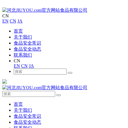
CN
EN
CN
JA
首页
关于我们
食品安全常识
食品安全动态
联系我们
CN
EN
CN
JA
首页
关于我们
食品安全常识
食品安全动态