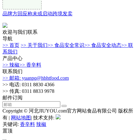
品牌方回应称未或启动跨境发卖
欢迎与我们联系
导航
>> 首页
>> 关于我们
>> 食品安全常识
>> 食品安全动态
>> 联
系我们
产品中心
>> 辣椒
>> 香辛料
联系我们
>> 邮箱: yuanpq@hbhtfood.com
>> 电话: 0311 8830 4366
>> 传真: 0311 8833 9978
邮件订阅
Copyright © 河北JIUYOU.com官方网站食品有限公司 版权所
有 |
网站地图
| 技术支持:
关键词:
香辛料
辣椒
置顶