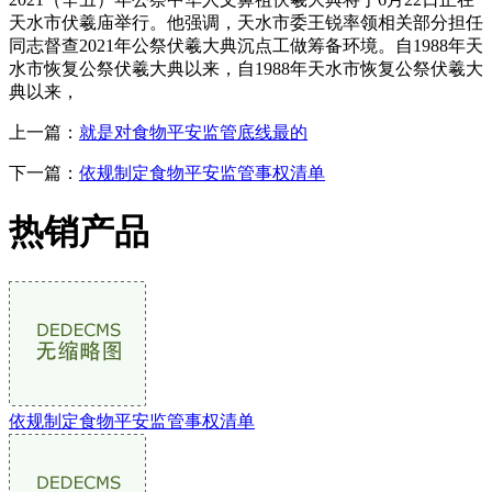
天水市伏羲庙举行。他强调，天水市委王锐率领相关部分担任
同志督查2021年公祭伏羲大典沉点工做筹备环境。自1988年天
水市恢复公祭伏羲大典以来，自1988年天水市恢复公祭伏羲大
典以来，
上一篇：
就是对食物平安监管底线最的
下一篇：
依规制定食物平安监管事权清单
热销产品
依规制定食物平安监管事权清单