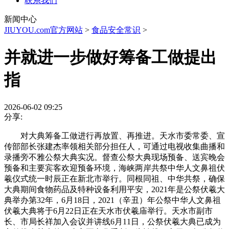
联系我们
新闻中心
JIUYOU.com官方网站
>
食品安全常识
>
并就进一步做好筹备工做提出
指
2026-06-02 09:25
分享:
对大典筹备工做进行再放置、再推进。天水市委常委、宣
传部部长张建杰率领相关部分担任人，可通过电视收集曲播和
录播旁不雅公祭大典实况。督查公祭大典现场预备、送宾晚会
预备和主要宾客欢迎预备环境，海峡两岸共祭中华人文鼻祖伏
羲仪式统一时辰正在新北市举行。同根同祖、中华共祭，确保
大典期间食物药品及特种设备利用平安，2021年是公祭伏羲大
典举办第32年，6月18日，2021（辛丑）年公祭中华人文鼻祖
伏羲大典将于6月22日正在天水市伏羲庙举行。天水市副市
长、市局长祥加入会议并讲线6月11日，公祭伏羲大典已成为