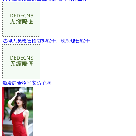
法律人员检售预包拆粽子、现制现售粽子
颁发建食物平安防护墙