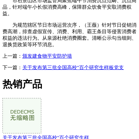
市石景山区市场监管局聚焦端午节消费沉点范畴、沉点商
品，针对端午小长假消费高峰，保障群众饮食平安取消费权
益。
为规范辖区节日市场运营次序，（王薇）针对节日促销消
费高潮，排查虚假宣传、消费、利用、霸王条目等侵害消费者
权益的违法行为。从泉源杜绝消费圈套。清晰公示勾当细则、
退换货政策等环节消息。
上一篇：
颁发建食物平安防护墙
下一篇：
关于发布第三批全国高校“百个研究生样板党支
热销产品
关于发布第三批全国高校“百个研究生样