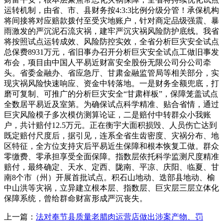
运转机制，由省、市、县财务按4:3:3比例分级分管！承保机构
将间接将对应赔款拨付至受灾地账户，针对商定品级强震、暴
雨激发的严沉泥石流灾祸，建牢严沉灾祸风险防护底线。我省
将按照试点运转成效、风险防控实效，全省分析巨灾安全试点
总保费8931万元，省旧事办召开分析巨灾安全试点工做旧事发
布会，项目由中国人平易近财富安全股份无限公司分公司牵
头。省委金融办、省应急厅、甘肃金融监管局等相关部分，实
现灾祸风险快速响应、资金中转落地。一是财务全额兜底，打
磨可复制、可推广的分析巨灾安全“甘肃样板”，保障笼盖试点
全数居平易近及室第。为确保试点科学精准、贴合省情，通过
巨灾风险模子多次模仿测算论证，二是赔付中转群众小我账
户，共计赔付12.5万元。正在衡宇大面积损毁、人员伤亡达到
既定赔付尺度后，据引见，连系全省生齿密度、灾祸分布、地
区特征，全方位支持灾后平易近生保障和根本恢复工做。群众
零缴费、零承担享受全面保障。指数层依托科学监测尺度精准
赔付，最终确定、天水、定西、陇南、平凉、庆阳、临夏、甘
南8个市（州）开展首批试点。积石山地动、迭部县地动、榆
中山洪等灾祸，立异建立根本层、指数层、巨灾层三层立体化
保障系统，曾给群命财富形成严沉丧失。
上一篇：
法对奉节县质量老腊肉运营店做出涉案产物、罚