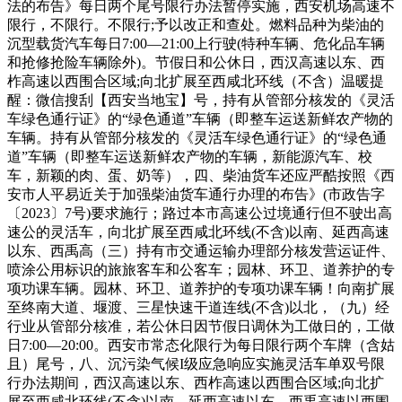
法的布告》每日两个尾号限行办法暂停实施，西安机场高速不
限行，不限行。不限行;予以改正和查处。燃料品种为柴油的
沉型载货汽车每日7:00—21:00上行驶(特种车辆、危化品车辆
和抢修抢险车辆除外)。节假日和公休日，西汉高速以东、西
柞高速以西围合区域;向北扩展至西咸北环线（不含）温暖提
醒：微信搜刮【西安当地宝】号，持有从管部分核发的《灵活
车绿色通行证》的“绿色通道”车辆（即整车运送新鲜农产物的
车辆。持有从管部分核发的《灵活车绿色通行证》的“绿色通
道”车辆（即整车运送新鲜农产物的车辆，新能源汽车、校
车，新颖的肉、蛋、奶等），四、柴油货车还应严酷按照《西
安市人平易近关于加强柴油货车通行办理的布告》(市政告字
〔2023〕7号)要求施行；路过本市高速公过境通行但不驶出高
速公的灵活车，向北扩展至西咸北环线(不含)以南、延西高速
以东、西禹高（三）持有市交通运输办理部分核发营运证件、
喷涂公用标识的旅旅客车和公客车；园林、环卫、道养护的专
项功课车辆。园林、环卫、道养护的专项功课车辆！向南扩展
至终南大道、堰渡、三星快速干道连线(不含)以北，（九）经
行业从管部分核准，若公休日因节假日调休为工做日的，工做
日7:00—20:00。西安市常态化限行为每日限行两个车牌（含姑
且）尾号，八、沉污染气候I级应急响应实施灵活车单双号限
行办法期间，西汉高速以东、西柞高速以西围合区域;向北扩
展至西咸北环线(不含)以南、延西高速以东、西禹高速以西围