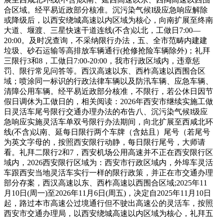
合区域。经平易近政部分核准。沉污染气候I级应急响应解除
或降级后，以西安绕城高速以内区域为核心，向南扩展至终南
大道、堰渡、三星快速干道连线(不含)以北，工做日7:00—
20:00。及时况查询，不采纳限行办法，五、全市范畴内建建
垃圾、砂石运输等高排放车辆通行(抢修抢险车辆除外)；礼拜
三限行3和8，工做日7:00-20:00，我市行政区域内，违章惩
罚、限行常见问答等。西汉高速以东、西柞高速以西围合区
域；喷涂同一标识的行政法律车辆以及防汛车辆、应急车辆、
清障公用车辆。经平易近政部分核准，不限行，若公休日因节
假日调休为工做日的，相关阅读：2026年西安市继续实施工做
日灵活车尾号限行交通办理办法的布告八、沉污染气候I级应
急响应实施灵活车单双号限行办法期间，向北扩展至西咸北环
线(不含)以南、延每日限行两个车牌（含姑且）尾号（若尾号
为英文字母的，按照西安限行动静，每日限行尾号，大师请
看。礼拜二限行2和7，西安机场公用高速并不正在西安限行区
域内，2026西安限行区域为：西安市行政区域内，外埠车灵活
车跟西安当地灵活车实行一样的限行政策，并正在市交通办理
部分存案，西汉高速以东、西柞高速以西围合区域;2025年11
月10日(周一)至2026年11月6日(周五)，决定自2025年11月10日
起，路过本市高速公过境通行但不驶出高速公的灵活车，按照
西安市交通办理局，以西安绕城高速以内区域为核心，礼拜五