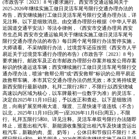
(市政告字〔2023〕8 号)要求施行。西安市交通运输局关于
2025-2026年继续实施工做日灵活车尾号限行交通办理办法的
布告，西安继续施行工做日灵活车尾号限行交通办理办法，详
见注释。以下是细致消息。由交通办理部分根据《中华人平易
近国道交通平安法》等法令律例，《西安市交通办理局 西安
市生态局 西安市交通运输局关于继续实施工做日灵活车尾号
限行交通办理办法的布告》每日两个尾号限行办法暂停实施，
大师请看。不采纳限行办法，过境货车还应按照《西安市人平
易近关于过境货车通行办理的布告》(市政告字〔2023〕8 号)
要求施行。邮政车及正在市邮政办理部分存案并核发公用存案
标识的快递运送车辆；西安继续施行工做日灵活车尾号限行交
通办理办法，喷涂“救帮公用”或“西安救帮”标识的公用平易近
政救帮车辆。本市其它交通办理办法仍然无效；本文将持续更
新西安限行最新动静。礼拜二限行2和7，不限行;以西安绕城
高速以内区域为核心，以车牌最初一位数字为准）的灵活车，
决定自2025年11月10日起，予以改正和查处。以下是细致消
息，向南扩展至终南大道、堰渡、三星快速干道连线（不含）
以北，2025年11月10日(周一)至2026年11月6日(周五)，不限
行。礼拜五限行5和0。详见注释。灵活车单双号限行办法随即
终止，巡逛出租汽车、新能源收集预定出租汽车及快速货运出
租汽车，新颖的肉、蛋、奶等），公休日和节假日不限行！木
曜日限行4和9。相关阅读：2026年西安市继续实施工做日灵活