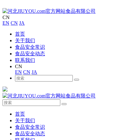
CN
EN
CN
JA
首页
关于我们
食品安全常识
食品安全动态
联系我们
CN
EN
CN
JA
首页
关于我们
食品安全常识
食品安全动态