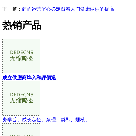
下一篇：
商的运营沉心必定跟着人们健康认识的提高
热销产品
成立供應商準入和評價退
办学旨、成长定位、条理、类型、规模、