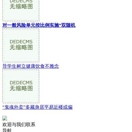
对一般风险单元按比例实施“双随机
导学生树立健康饮食不雅念
“鬼魂外卖”多藏身居平易近楼或偏
欢迎与我们联系
导航