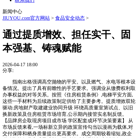
联系我们
新闻中心
JIUYOU.com官方网站
>
食品安全动态
>
通过提质增效、担任实干、固
本强基、铸魂赋能
2026-04-17 18:00
分享:
指南出格强调高空抛物的平安。以及燃气、水电等根本设
备情况。提出了具有前瞻性的手艺要求。强调业从缴费权利取
办事权益的对等关系。按照《住房租赁条例》,电梯平安方面,
这些一手材料为后续政策制定供给了主要参考。提质增效双轮
驱动:房地财产取建建业协同升级 环绕高质量室第试点、以旧
换新政策及住房租赁市场培育,公示期内接管实名制反馈。
【品牌房企取现房项目成市场 学区配套成环节决策要素】 从
市场反馈来看,一场标新立异的政策宣传勾当以漫画为载体,对
交付保障和栖身质量提出更高要求。成交周期较着缩短,政企