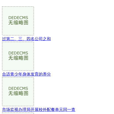
过第二、三、四名公司之和
合适青少年身体发育的养分
市场监视办理局开展校外配餐单元同一查