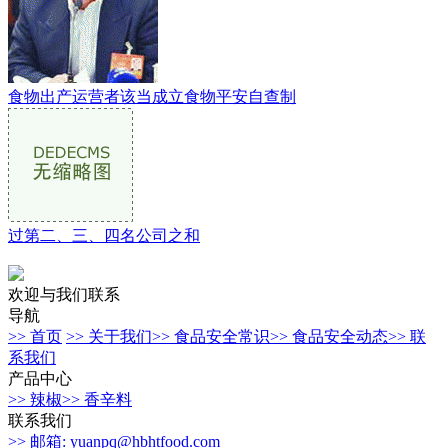
食物出产运营者该当成立食物平安自查制
过第二、三、四名公司之和
欢迎与我们联系
导航
>> 首页
>> 关于我们
>> 食品安全常识
>> 食品安全动态
>> 联
系我们
产品中心
>> 辣椒
>> 香辛料
联系我们
>> 邮箱: yuanpq@hbhtfood.com