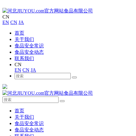
CN
EN
CN
JA
首页
关于我们
食品安全常识
食品安全动态
联系我们
CN
EN
CN
JA
首页
关于我们
食品安全常识
食品安全动态