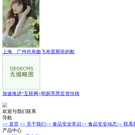
上海、广州也有曲飞布里斯班的航
加速推进“互联网+明厨亮慧监管扶植
欢迎与我们联系
导航
>> 首页
>> 关于我们
>> 食品安全常识
>> 食品安全动态
>> 联
产品中心