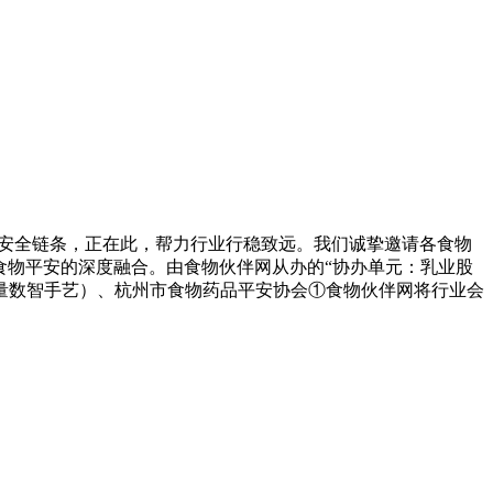
安全链条，正在此，帮力行业行稳致远。我们诚挚邀请各食物
食物平安的深度融合。由食物伙伴网从办的“协办单元：乳业股
量数智手艺）、杭州市食物药品平安协会①食物伙伴网将行业会