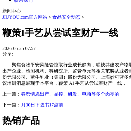
联系我们
新闻中心
JIUYOU.com官方网站
>
食品安全动态
>
鞭策I手艺从尝试室财产一线
2026-05-25 07:57
分享:
聚焦食物平安风险管控取行业成长趋向，联袂共建农产物取食
出产企业、检测机构、科研院所、监管单元等相关范畴从业者莅
份无限公司、蒙牛乳业（集团）股份无限公司、上海妙可蓝多
议培训消息展现于本平台，鞭策 AI 手艺从尝试室财产一线，
上一篇：
春都情愿出产、品控、研发、电商等多个岗亭的
下一篇：
月30日下战书17点前
热销产品