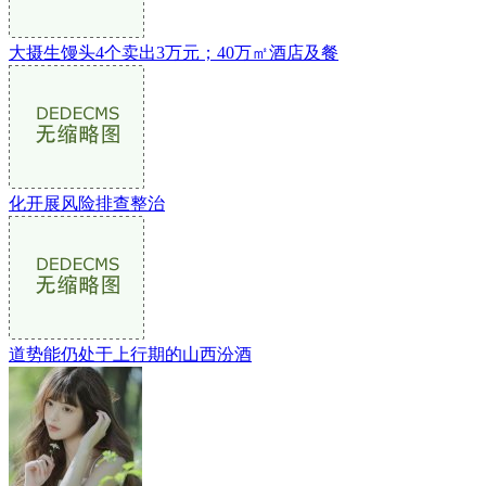
大摄生馒头4个卖出3万元；40万㎡酒店及餐
化开展风险排查整治
道势能仍处于上行期的山西汾酒