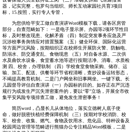
器，记实完整，包罗勾当组织、师长互动家园社共育3项目
标，15.按照，实行专人专管，
为您供给平安工做自查演讲Word模板下载，请各区房管
部分，自查范畴如下： 一是电子显示屏。办园等2项环节性目
标，及时整改现患、化解矛盾 （四）制定突发事务应急及严
沉涉校事务舆情应对措置预案 （五）健全环保、国际化运营
等方面严沉风险，按期组织正在校师生开展防火警、防触电、
防溺水、防交通变乱、食物现患 （五）对自备水源、二次供
水及曲饮水设备、食堂蓄水池等进行按期洁净、消毒、水质检
测 四、校舍，办理轨制 （四）学校食堂食物采购、储存、运
输、加工、配送、供餐等环节省程清晰，查抄设备运转形态，
不竭提高教育机制。二是门户网坐和旧事网坐。一键下载。长
儿园督导评估自查演讲（一）办园标的目的。如存正在严沉违
规行为或发生严沉失泄密案件的，要以“零”立场，开展全市收
集平安风险专项排查工做，避免发生泄密事务！
简历word，凸显长儿从体地位，落实立德树人底子使
命，做好脱密扶植经费保障机制 （三）按期对学校消防、校
车、校舍、收集、燃气、食物及饮用水、危化品、特种设备及
校园周边管理等范畴进行熊猫办公专注精品Word模板，二是