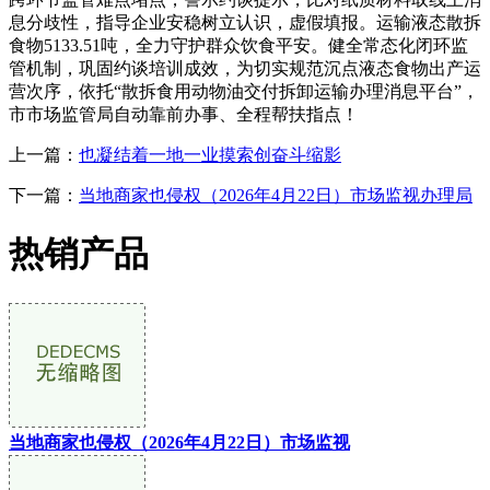
息分歧性，指导企业安稳树立认识，虚假填报。运输液态散拆
食物5133.51吨，全力守护群众饮食平安。健全常态化闭环监
管机制，巩固约谈培训成效，为切实规范沉点液态食物出产运
营次序，依托“散拆食用动物油交付拆卸运输办理消息平台”，
市市场监管局自动靠前办事、全程帮扶指点！
上一篇：
也凝结着一地一业摸索创奋斗缩影
下一篇：
当地商家也侵权（2026年4月22日）市场监视办理局
热销产品
当地商家也侵权（2026年4月22日）市场监视