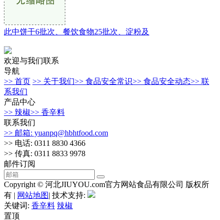
此中饼干6批次、餐饮食物25批次、淀粉及
欢迎与我们联系
导航
>> 首页
>> 关于我们
>> 食品安全常识
>> 食品安全动态
>> 联
系我们
产品中心
>> 辣椒
>> 香辛料
联系我们
>> 邮箱: yuanpq@hbhtfood.com
>> 电话: 0311 8830 4366
>> 传真: 0311 8833 9978
邮件订阅
Copyright © 河北JIUYOU.com官方网站食品有限公司 版权所
有 |
网站地图
| 技术支持:
关键词:
香辛料
辣椒
置顶