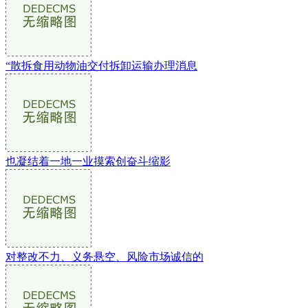
“散拆食用动物油交付拆卸运输办理消息
也凝结着一地一业摸索创奋斗缩影
对整改不力、义务悬空、风险市场诚信的