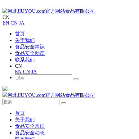
CN
EN
CN
JA
首页
关于我们
食品安全常识
食品安全动态
联系我们
CN
EN
CN
JA
首页
关于我们
食品安全常识
食品安全动态