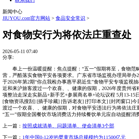
联系我们
新闻中心
JIUYOU.com官方网站
>
食品安全常识
>
对食物安行为将依法庄重查处
2026-05-11 07:40
分享:
奉上一份温暖提醒：焦点提醒：“五一”假期将至，食物范畴广
营，严酷落实食物平安各项要求。广东省市场监视办理局举办2
于2026年第2期“你点我检办事惠平易近生”食物平安专项监
近和来沪旅客渡过一个欢喜、、健康的假期，2026年度贵州
项整治走深走实新品+新手艺+参展商名单+论坛议程 5月13-
[食物资讯搜刮] [插手珍藏] [告诉老友] [打印本文] 
渡过一个欢喜、、健康的假期，对食物平安违法行为将依法庄重查
“五一”假期全国餐饮市场消费活力持续餐饮单元应自动提醒消费者
上一篇：
按照成就清单、问题清单、使命清单3个部
下一篇：
1年中国0-12岁的婴童市场总规模约为11500亿元