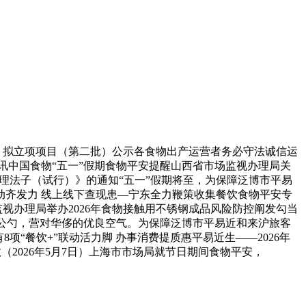
）拟立项项目（第二批）公示各食物出产运营者务必守法诚信运
讯中国食物“五一”假期食物平安提醒山西省市场监视办理局关
办理法子（试行）》的通知“五一”假期将至，为保障泛博市平易
动齐发力 线上线下查现患—宁东全力鞭策收集餐饮食物平安专
场监视办理局举办2026年食物接触用不锈钢成品风险防控阐发勾当
给公筷公勺，营对华侈的优良空气。为保障泛博市平易近和来沪旅客
“餐饮+”联动活力脚 办事消费提质惠平易近生——2026年
（2026年5月7日）上海市市场局就节日期间食物平安，