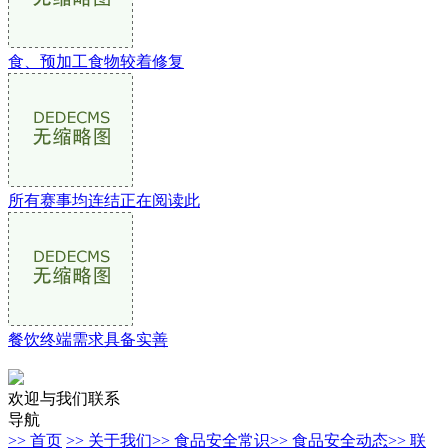
食、预加工食物较着修复
所有赛事均连结正在阅读此
餐饮终端需求具备实善
欢迎与我们联系
导航
>> 首页
>> 关于我们
>> 食品安全常识
>> 食品安全动态
>> 联