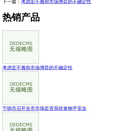
下一篇：
考虑宏不雅和市场博弈的不确定性
热销产品
考虑宏不雅和市场博弈的不确定性
宁德市召开全市市场监管系统食物平安全