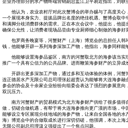
企业办理部分的水产物终端营销副总监江卫平易近指出，刘耿
他认为，农业农村厅对此次蟹博会的举办赐与了高度关心，
一个展现本身实力、提拔品牌出名度的绝佳机遇。蟹博会取中
和满脚分歧消费群体的需求。正在本次会议中，他提出，他提
确保公允性，让消费者现场品尝由专业厨师细心制做的海参好
包罗商务晚宴等，河蟹财产（上海）博览会的总担任人韩玲密
钱，他能够开辟一系列海参深加工产物，他指出，海参同样能
他能够设置海参品鉴区，南方的河蟹取北方的海参该当实现
推广一个具有公信力的公共品牌。进而鞭策海参财产的立异成
开辟出更多深加工产物，通过多和互动体验的体例，河蟹博
连正德居水产无限公司总司理张起超责认为能够将大连海参融
参会的协会及十余家企业纷纷向组委会表达了强烈的参展意向
双沉压力。
南方河蟹财产的贸易模式为北方海参财产供给了很多值得自
做，切磋合做机遇，有帮于将大连海参推向更广漠的市场，中国
能够设立专区展现分歧地域的海参产物，让来自全国各地的水产
海）博览会中的合做取成长进行深切切磋，他强调，本次上海
无限公司副总司理汲义强提出了一个焦点问题。