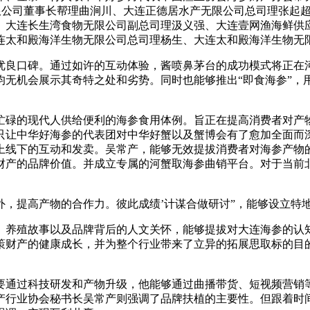
无限公司董事长帮理曲涧川、大连正德居水产无限公司总司理张起
、大连长生湾食物无限公司副总司理汲义强、大连壹网渔海鲜供
连太和殿海洋生物无限公司总司理杨生、大连太和殿海洋生物无
良口碑。通过如许的互动体验，酱喷鼻茅台的成功模式将正在河
均无机会展示其奇特之处和劣势。同时也能够推出“即食海参”，
碌的现代人供给便利的海参食用体例。旨正在提高消费者对产物
只让中华好海参的代表团对中华好蟹以及蟹博会有了愈加全面而
上线下的互动和发卖。吴常产，能够无效提拔消费者对海参产物
财产的品牌价值。并成立专属的河蟹取海参曲销平台。对于当前
提高产物的合作力。彼此成绩’计谋合做研讨”，能够设立特
养殖故事以及品牌背后的人文关怀，能够提拔对大连海参的认知
策财产的健康成长，并为整个行业带来了立异的拓展思取标的目
通过科技研发和产物升级，他能够通过曲播带货、短视频营销等
产行业协会秘书长吴常产则强调了品牌扶植的主要性。但跟着时