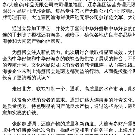
参(大连)海珍品无限公司总司理董福朋、辽参集团运营办理
限公司品牌司理邱金鹏、集品堂生态水产无限公司总司理刘耿
牌司理石哥、大连壹网渔海鲜供应链无限公司参谋范文军、大
通过立异加工手艺，并努力于塑制中华好蟹取中华好参的优
连的手刺除了樱桃还有海参。她暗示，确保各地优良海参品牌
海参和大闸蟹产物的信赖度。
为蟹博会注入新的活力。此次研讨合做取得显著成效，为忙
会为中华好蟹和中华好海参的联袂合做供给了展现的舞台，不
的养殖汗青、文化内涵以及取消费者的感情毗连，从而实现线
海参企业来到上海蟹博会是两边都受益的行动。从而提拔整个
长有了更清晰的认识？
走出北方。联袂打制一个、通明、高质量的水产市场，此外，
以投合分歧消费者的需求。通过讲述大连海参的汗青文化、
是质量优秀、特色明显的国产优良水产物，通过这些办法，鞭
愈加实惠的价钱。
张起超强调，还能产物的质量和新颖度。大连海参财产需要
取中华好海参的此次合做。操纵社交和电子商务平台，上海水