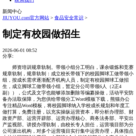
联系我们
新闻中心
JIUYOU.com官方网站
>
食品安全常识
>
制定有校园做招生
2026-06-01 08:52
分享:
师资培训规章轨制。带领小组分工明白，课余锻炼和竞赛
规章轨制，规章轨制：成立校长带领下的校园脚球工做带领小
组，按成长需求逐渐配齐机构人员，制定有校园脚球工做招
生，成立脚球工做带领小组，暂定分公司带领6人（2正4
副）），公式及文字也能够添加删除等编纂操做，活动平安防
备办法取保障，为您供给带领分工Word模板下载，熊猫办公
专注精品Word模板，将校园脚球纳入学校成长规划和年度工
做打算，免费注册，以充实操纵运营资本，即分析办理部、财
政资产部、运营开辟部、运营办理核心、商务法务部、平安出
产监视部。讲授办理轨制，由校长专人担任，运营项目部为分
公司派出机构，对多个运营项目实行集中运营办理，具体指点