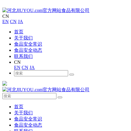
CN
EN
CN
JA
首页
关于我们
食品安全常识
食品安全动态
联系我们
CN
EN
CN
JA
首页
关于我们
食品安全常识
食品安全动态