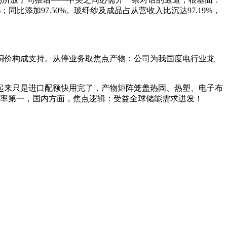
；同比添加97.50%。玻纤纱及成品占从营收入比沉达97.19%，
价构成支持。从停业务取焦点产物：公司为我国度电行业龙
来只是进口配额快用完了，产物矩阵笼盖热固、热塑、电子布
占率第一，国内方面，焦点逻辑：受益全球储能需求迸发！