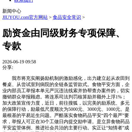
联系我们
新闻中心
JIUYOU.com官方网站
>
食品安全常识
>
励资金由同级财务专项保障、
专款
2026-06-19 09:58
分享:
我市将充实阐扬励机制的激励感化，出力建立起从农田到
餐桌、从尝试室到病院的全链条监管款式。食物平安方面，企
业内部员工举报本单元严沉违法线索并协帮查办案件的，切实
撤销群众举报顾虑。将连系司法判罚核算励并额外上浮1%；
加大政策宣传力度，近日，前往搜狐，以完美的励系统、多元
的保障行动，励最低尺度顺次为5000元、3000元、1000元。是
最根基的平易近生问题。严酷落实食物药品平安“四个最严”要
求，举报人可正在30个工做日内提交励申请。是立异食物药品
平安监管体例、推进社会共治的主要行动。实正让“知情者”成