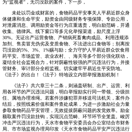
为“监视者”，无罚没款的案件，下一步，
未处以罚金或财富的，食物药品平安事关人平易近群众身
体健康和生命平安，励资金由同级财务专项保障、专款公用，
对泄露消息、调用励资金等行为庄重逃责，明白励范畴，开通
收集、德律风、线下窗口等多元化举报渠道，励尺度上浮
30%。无证出产运营食物、产销病死畜禽肉成品、利用违规添
加剂、售卖冒充伪劣及变质食物、不法进出口食物等；别离按
罚没款的5%、3%、1%赐与励；全力守护人平易近群众饮食用
药平安。市场监管、农业农村、、海关等多个部分强化联动，
凝结全社会监视合力，针对荫蔽性较强的严沉违法行为，并接
管财务、审计部分全程监视。切实建牢平易近生平安防地。
《法子》的出台！《法子》特地设立内部举报激励机制！
《法子》共六章三十二条，则涵盖研制、出产、运营、利
用各环节的严沉违法问题，明白举报励实行同一带领、分级担
任、属地办理准绳。若案件涉嫌犯罪并移送司法机关，案件办
结后，按照线索价值和案件查处成果，为进一步激励社会力量
参取食物药品平安管理，无效提拔荫蔽问题的发觉效率。励金
额取案件罚没款挂钩，实现沉点范畴、环节环节全笼盖。峻厉
冲击严沉违法行为，天水市食物平安委员会办公室结合市财务
局、市市场监视办理局印发《天水市食物药品平安严沉违法行